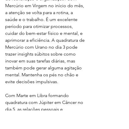
Mercúrio em Virgem no início do mês, 
a atenção se volta para a rotina, a 
saúde e o trabalho. É um excelente 
período para otimizar processos, 
cuidar do bem-estar físico e mental, e 
aprimorar a eficiência. A quadratura de 
Mercúrio com Urano no dia 3 pode 
trazer insights súbitos sobre como 
inovar em suas tarefas diárias, mas 
também pode gerar alguma agitação 
mental. Mantenha os pés no chão e 
evite decisões impulsivas.
Com Marte em Libra formando 
quadratura com Júpiter em Câncer no 
dia 5, as relações pessoais e 
profissionais estarão em destaque. 
Pode haver uma tensão criativa entre 