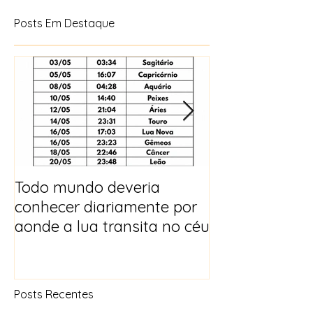
Posts Em Destaque
Todo mundo deveria
Horóscopo e p
conhecer diariamente por
para 2025
aonde a lua transita no céu
Posts Recentes