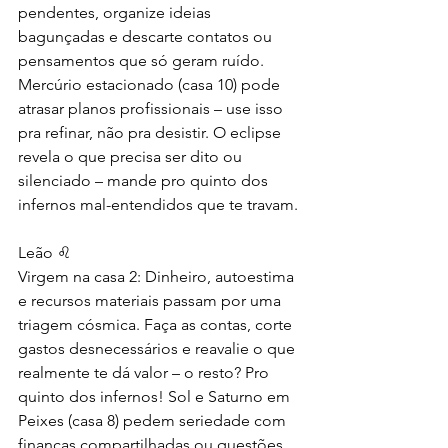
pendentes, organize ideias 
bagunçadas e descarte contatos ou 
pensamentos que só geram ruído. 
Mercúrio estacionado (casa 10) pode 
atrasar planos profissionais – use isso 
pra refinar, não pra desistir. O eclipse 
revela o que precisa ser dito ou 
silenciado – mande pro quinto dos 
infernos mal-entendidos que te travam.
Leão ♌
Virgem na casa 2: Dinheiro, autoestima 
e recursos materiais passam por uma 
triagem cósmica. Faça as contas, corte 
gastos desnecessários e reavalie o que 
realmente te dá valor – o resto? Pro 
quinto dos infernos! Sol e Saturno em 
Peixes (casa 8) pedem seriedade com 
finanças compartilhadas ou questões 