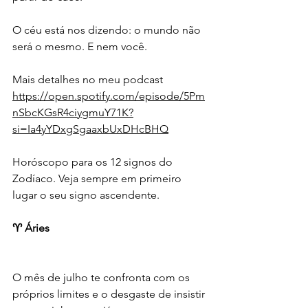
O céu está nos dizendo: o mundo não 
será o mesmo. E nem você.
Mais detalhes no meu podcast
https://open.spotify.com/episode/5Pm
nSbcKGsR4ciygmuY71K?
si=Ia4yYDxgSgaaxbUxDHcBHQ
Horóscopo para os 12 signos do 
Zodíaco. Veja sempre em primeiro 
lugar o seu signo ascendente. 
♈ Áries
O mês de julho te confronta com os 
próprios limites e o desgaste de insistir 