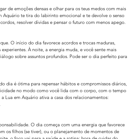
egar de emoções densas e olhar para os teus medos com mais 
Aquário te tira do labirinto emocional e te devolve o senso 
 acordos, resolver dívidas e pensar o futuro com menos apego.
ue. O início do dia favorece acordos e trocas maduras, 
experientes. À noite, a energia muda, e você sente mais 
diálogo sobre assuntos profundos. Pode ser o dia perfeito para 
 do dia é ótima para repensar hábitos e compromissos diários, 
ticidade no modo como você lida com o corpo, com o tempo 
 a Lua em Aquário ativa a casa dos relacionamentos: 
.
sponsabilidade. O dia começa com uma energia que favorece 
com os filhos (se tiver), ou o planejamento de momentos de 
ite, o foco vai para a saúde e a rotina: hora de cuidar do 