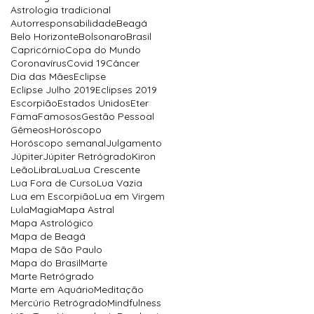
Astrologia tradicional
Autorresponsabilidade
Beagá
Belo Horizonte
Bolsonaro
Brasil
Capricórnio
Copa do Mundo
Coronavírus
Covid 19
Câncer
Dia das Mães
Eclipse
Eclipse Julho 2019
Eclipses 2019
Escorpião
Estados Unidos
Eter
Fama
Famosos
Gestão Pessoal
Gêmeos
Horóscopo
Horóscopo semanal
Julgamento
Júpiter
Júpiter Retrógrado
Kiron
Leão
Libra
Lua
Lua Crescente
Lua Fora de Curso
Lua Vazia
Lua em Escorpião
Lua em Virgem
Lula
Magia
Mapa Astral
Mapa Astrológico
Mapa de Beagá
Mapa de São Paulo
Mapa do Brasil
Marte
Marte Retrógrado
Marte em Aquário
Meditação
Mercúrio Retrógrado
Mindfulness