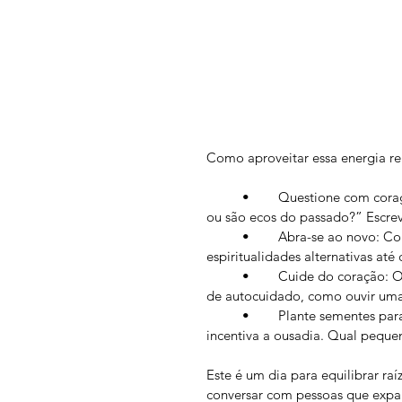
Como aproveitar essa energia r
	•	Questione com coragem: Pergunte-se: “Minhas crenças refletem minha essência 
ou são ecos do passado?” Escreva
	•	Abra-se ao novo: Com a Lua em Aquário, explore ideias fora da curva – desde 
espiritualidades alternativas at
	•	Cuide do coração: Os aspectos com Vênus trazem doçura. Que tal um momento 
de autocuidado, como ouvir uma
	•	Plante sementes para o futuro: Saturno pede planos sólidos, enquanto Urano 
incentiva a ousadia. Qual peque
Este é um dia para equilibrar ra
conversar com pessoas que expan