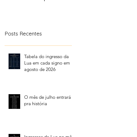
aonde a lua transita
no céu
Posts Recentes
Tabela do ingresso da
Lua em cada signo em
agosto de 2026
O mês de julho entrará
pra história
Ingressos da Lua no mês