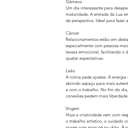
Gêmeos
Um dia interessante para desap
maturidade. A entrada da Lua em 
de perspectiva. Ideal para fazer
Câncer
Relacionamentos estão em destaq
especialmente com pessoas mais 
leveza emocional, facilitando o 
ajustar expectativas.
Leão
A rotina pede ajustes. A energia
abrindo espaço para mais auten
e com o trabalho. No fim do dia,
conexões pedem mais liberdade
Virgem
Hoje a criatividade vem com re
o trabalho artístico, o cuidado 
prazer com mais pé no chão. À no