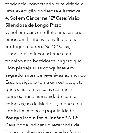
tendência, conectando criatividade a 
uma execução poderosa e lucrativa.
4. Sol em Câncer na 12ª Casa: Visão 
Silenciosa de Longo Prazo
O Sol em Câncer reflete uma essência 
emocional, intuitiva e voltada para 
proteger o futuro. Na 12ª Casa, 
associada ao inconsciente e ao 
trabalho nos bastidores, sugere que 
Elon planeja suas conquistas em 
segredo antes de revelá-las ao mundo. 
Essa posição o torna um estrategista 
que pensa em escalas cósmicas — 
como salvar a humanidade com a 
colonização de Marte —, o que atrai 
apoio financeiro e popularidade.
Por que isso o fez bilionário?
 A 12ª 
Casa pode indicar riqueza vinda de 
fontes ocultas ou inesperadas (como 