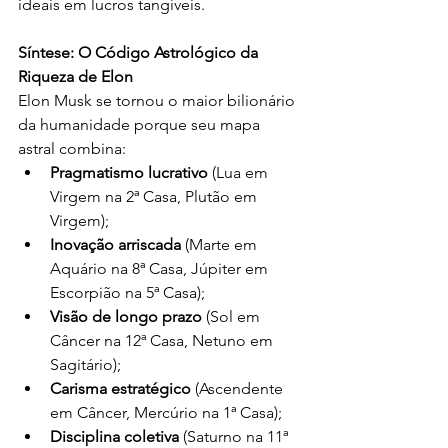
ideais em lucros tangíveis.
Síntese: O Código Astrológico da 
Riqueza de Elon
Elon Musk se tornou o maior bilionário 
da humanidade porque seu mapa 
astral combina:
Pragmatismo lucrativo
 (Lua em 
Virgem na 2ª Casa, Plutão em 
Virgem);
Inovação arriscada
 (Marte em 
Aquário na 8ª Casa, Júpiter em 
Escorpião na 5ª Casa);
Visão de longo prazo
 (Sol em 
Câncer na 12ª Casa, Netuno em 
Sagitário);
Carisma estratégico
 (Ascendente 
em Câncer, Mercúrio na 1ª Casa);
Disciplina coletiva
 (Saturno na 11ª 