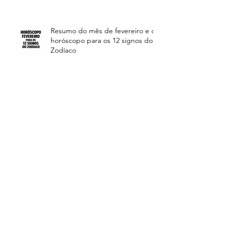
Resumo do mês de fevereiro e o
horóscopo para os 12 signos do
Zodíaco
As feridas do passado e das profundezas
da alma ficam abertas
Muita atenção até o dia 24 de
janeiro - horóscopo para os 12
signos do zodíaco
Resumo e Horóscopo para os 12