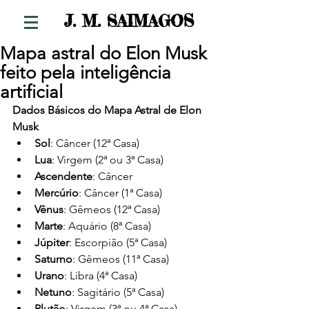
S
J. M. SAIMAGO
Mapa astral do Elon Musk
feito pela inteligência
artificial
Dados Básicos do Mapa Astral de Elon 
Musk
Sol
: Câncer (12ª Casa)
Lua
: Virgem (2ª ou 3ª Casa)
Ascendente
: Câncer
Mercúrio
: Câncer (1ª Casa)
Vênus
: Gêmeos (12ª Casa)
Marte
: Aquário (8ª Casa)
Júpiter
: Escorpião (5ª Casa)
Saturno
: Gêmeos (11ª Casa)
Urano
: Libra (4ª Casa)
Netuno
: Sagitário (5ª Casa)
Plutão
: Virgem (3ª ou 4ª Casa)