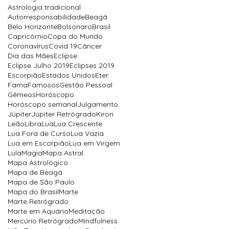
Astrologia tradicional
Autorresponsabilidade
Beagá
Belo Horizonte
Bolsonaro
Brasil
Capricórnio
Copa do Mundo
Coronavírus
Covid 19
Câncer
Dia das Mães
Eclipse
Eclipse Julho 2019
Eclipses 2019
Escorpião
Estados Unidos
Eter
Fama
Famosos
Gestão Pessoal
Gêmeos
Horóscopo
Horóscopo semanal
Julgamento
Júpiter
Júpiter Retrógrado
Kiron
Leão
Libra
Lua
Lua Crescente
Lua Fora de Curso
Lua Vazia
Lua em Escorpião
Lua em Virgem
Lula
Magia
Mapa Astral
Mapa Astrológico
Mapa de Beagá
Mapa de São Paulo
Mapa do Brasil
Marte
Marte Retrógrado
Marte em Aquário
Meditação
Mercúrio Retrógrado
Mindfulness