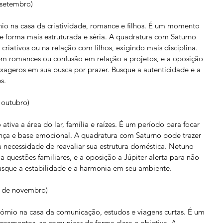
 setembro)
io na casa da criatividade, romance e filhos. É um momento 
de forma mais estruturada e séria. A quadratura com Saturno 
criativos ou na relação com filhos, exigindo mais disciplina. 
m romances ou confusão em relação a projetos, e a oposição 
exageros em sua busca por prazer. Busque a autenticidade e a 
s.
 outubro)
ativa a área do lar, família e raízes. É um período para focar 
nça e base emocional. A quadratura com Saturno pode trazer 
a necessidade de reavaliar sua estrutura doméstica. Netuno 
 questões familiares, e a oposição a Júpiter alerta para não 
usque a estabilidade e a harmonia em seu ambiente.
1 de novembro)
órnio na casa da comunicação, estudos e viagens curtas. É um 
samentos, se comunicar de forma clara e objetiva. A 