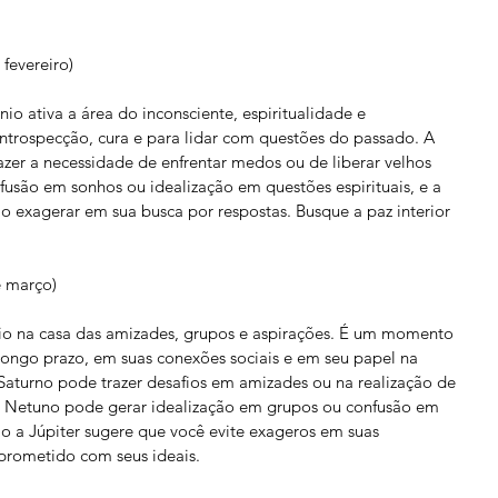
 fevereiro)
io ativa a área do inconsciente, espiritualidade e 
introspecção, cura e para lidar com questões do passado. A 
zer a necessidade de enfrentar medos ou de liberar velhos 
usão em sonhos ou idealização em questões espirituais, e a 
ão exagerar em sua busca por respostas. Busque a paz interior 
e março)
io na casa das amizades, grupos e aspirações. É um momento 
longo prazo, em suas conexões sociais e em seu papel na 
turno pode trazer desafios em amizades ou na realização de 
a. Netuno pode gerar idealização em grupos ou confusão em 
ão a Júpiter sugere que você evite exageros em suas 
mprometido com seus ideais.