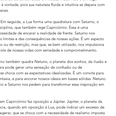
à vontade, pois sua natureza fluida e intuitiva se depara com 
ianas.
í. Em seguida, a Lua forma uma quadratura com Saturno, o 
ciplina, que também rege Capricórnio. Essa é uma 
ecessidade de encarar a realidade de frente. Saturno nos 
s limites e das consequências de nossas ações. É um aspecto 
 ou de restrição, mas que, se bem utilizado, nos impulsiona 
trole de nossas vidas com seriedade e comprometimento.
nio também quadra Netuno, o planeta dos sonhos, da ilusão e 
tura pode gerar uma sensação de confusão ou de 
se choca com as expectativas idealizadas. É um convite para 
antasia, e para ancorar nossos ideais em bases sólidas. Netuno 
nio e Saturno nos pedem para transformar essa inspiração em 
em Capricórnio faz oposição a Júpiter. Júpiter, o planeta da 
cia, quando em oposição à Lua, pode indicar um excesso de 
agerar, que se choca com a necessidade de realismo imposta 