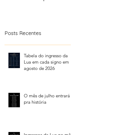
aonde a lua transita
no céu
Posts Recentes
Tabela do ingresso da
Lua em cada signo em
agosto de 2026
O mês de julho entrará
pra história
Ingressos da Lua no mês