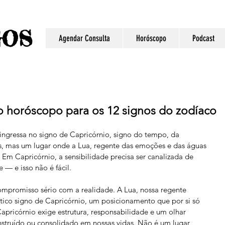
S
GO
Agendar Consulta
Horóscopo
Podcast
o horóscopo para os 12 signos do zodíaco
ingressa no signo de Capricórnio, signo do tempo, da 
es, mas um lugar onde a Lua, regente das emoções e das águas 
. Em Capricórnio, a sensibilidade precisa ser canalizada de 
 — e isso não é fácil.
mpromisso sério com a realidade. A Lua, nossa regente 
ico signo de Capricórnio, um posicionamento que por si só 
Capricórnio exige estrutura, responsabilidade e um olhar 
onstruído ou consolidado em nossas vidas. Não é um lugar 