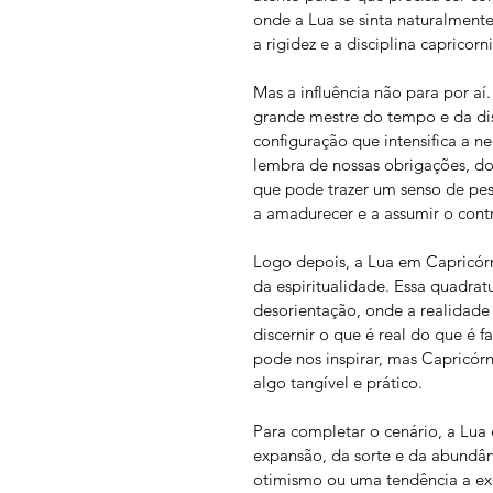
onde a Lua se sinta naturalmente 
a rigidez e a disciplina capricorn
Mas a influência não para por a
grande mestre do tempo e da dis
configuração que intensifica a n
lembra de nossas obrigações, do
que pode trazer um senso de peso
a amadurecer e a assumir o con
Logo depois, a Lua em Capricór
da espiritualidade. Essa quadra
desorientação, onde a realidade 
discernir o que é real do que é f
pode nos inspirar, mas Capricór
algo tangível e prático.
Para completar o cenário, a Lua 
expansão, da sorte e da abundân
otimismo ou uma tendência a ex