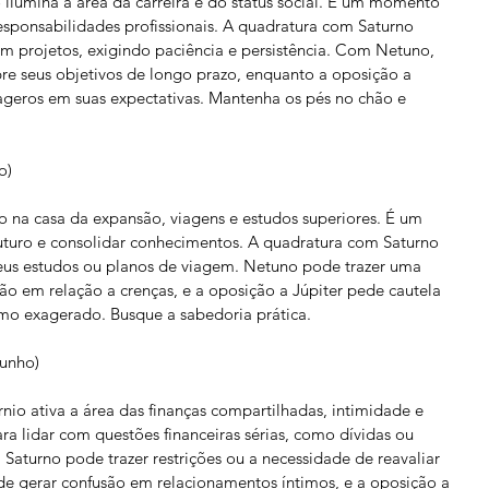
 ilumina a área da carreira e do status social. É um momento 
esponsabilidades profissionais. A quadratura com Saturno 
em projetos, exigindo paciência e persistência. Com Netuno, 
e seus objetivos de longo prazo, enquanto a oposição a 
xageros em suas expectativas. Mantenha os pés no chão e 
o)
o na casa da expansão, viagens e estudos superiores. É um 
turo e consolidar conhecimentos. A quadratura com Saturno 
seus estudos ou planos de viagem. Netuno pode trazer uma 
o em relação a crenças, e a oposição a Júpiter pede cautela 
mo exagerado. Busque a sabedoria prática.
junho)
io ativa a área das finanças compartilhadas, intimidade e 
a lidar com questões financeiras sérias, como dívidas ou 
Saturno pode trazer restrições ou a necessidade de reavaliar 
ode gerar confusão em relacionamentos íntimos, e a oposição a 