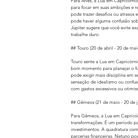
Para Áries, a Lua em Capricórnio
para focar em suas ambições e r
pode trazer desafios ou atrasos 
pode haver alguma confusão sobr
Júpiter sugere que você evite e
trabalhe duro.
## Touro (20 de abril - 20 de mai
Touro sente a Lua em Capricórni
bom momento para planejar o fu
pode exigir mais disciplina em 
sensação de idealismo ou confusã
com gastos excessivos ou otimis
## Gêmeos (21 de maio - 20 de 
Para Gêmeos, a Lua em Capricórn
transformações. É um período par
investimentos. A quadratura com 
parcerias financeiras. Netuno p