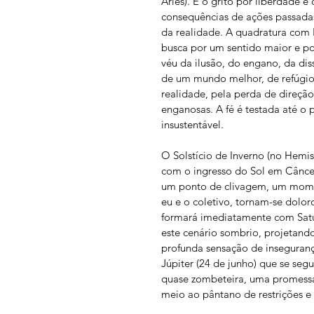
Áries). É o grito por liberdade 
consequências de ações passada
da realidade. A quadratura com 
busca por um sentido maior e po
véu da ilusão, do engano, da dis
de um mundo melhor, de refúgio
realidade, pela perda de direção 
enganosas. A fé é testada até o 
insustentável.
O Solstício de Inverno (no Hemis
com o ingresso do Sol em Câncer
um ponto de clivagem, um moment
eu e o coletivo, tornam-se dolor
formará imediatamente com Satur
este cenário sombrio, projetand
profunda sensação de insegurança
Júpiter (24 de junho) que se seg
quase zombeteira, uma promessa 
meio ao pântano de restrições e 