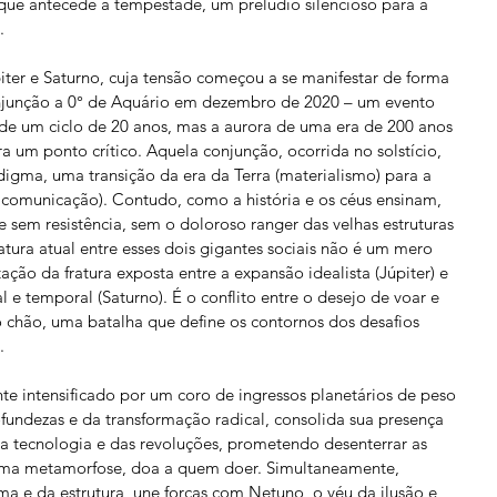
 que antecede a tempestade, um prelúdio silencioso para a 
.
iter e Saturno, cuja tensão começou a se manifestar de forma 
junção a 0° de Aquário em dezembro de 2020 – um evento 
de um ciclo de 20 anos, mas a aurora de uma era de 200 anos 
a um ponto crítico. Aquela conjunção, ocorrida no solstício, 
ma, uma transição da era da Terra (materialismo) para a 
, comunicação). Contudo, como a história e os céus ensinam, 
em resistência, sem o doloroso ranger das velhas estruturas 
tura atual entre esses dois gigantes sociais não é um mero 
ação da fratura exposta entre a expansão idealista (Júpiter) e 
 e temporal (Saturno). É o conflito entre o desejo de voar e 
 chão, uma batalha que define os contornos dos desafios 
.
nte intensificado por um coro de ingressos planetários de peso 
ofundezas e da transformação radical, consolida sua presença 
da tecnologia e das revoluções, prometendo desenterrar as 
uma metamorfose, doa a quem doer. Simultaneamente, 
a e da estrutura, une forças com Netuno, o véu da ilusão e 