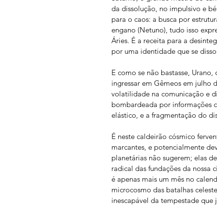
da dissolução, no impulsivo e bé
para o caos: a busca por estrut
engano (Netuno), tudo isso expre
Áries. É a receita para a desinteg
por uma identidade que se disso
E como se não bastasse, Urano, o
ingressar em Gêmeos em julho d
volatilidade na comunicação e di
bombardeada por informações con
elástico, e a fragmentação do di
É neste caldeirão cósmico ferve
marcantes, e potencialmente dev
planetárias não sugerem; elas d
radical das fundações da nossa ci
é apenas mais um mês no calendá
microcosmo das batalhas celeste
inescapável da tempestade que 