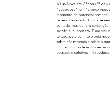
A Lua Nova em Câncer (25 de jun
“auspiciosa”, um “avanço inespe
momento de potencial semeadur
terreno devastado. É uma semen
vontade, mas da rara conjunção d
sacrificial à incerteza. É um vi
tensão, pelo conflito e pela nec
sobre nós mesmos e sobre o mund
um cadinho onde as ilusões são 
pessoais e coletivas – é revelada