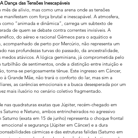
A Dança das Tensões Inescapáveis
mês de alívio, mas como uma arena onde as tensões 
e manifestam com força brutal e inescapável. A atmosfera, 
ta como “animada e dinâmica”, carrega um subtexto de 
erada de quem se debate contra correntes invisíveis. A 
néfico, do aéreo e racional Gêmeos para o aquático e 
, acompanhado de perto por Mercúrio, não representa um 
o nas profundezas turvas do passado, da ancestralidade, 
s medos atávicos. A lógica geminiana, já comprometida pelo 
m turbilhão de sentimentos, onde a distinção entre intuição e 
, torna-se perigosamente tênue. Este ingresso em Câncer, 
o à Grande Mãe, não trará o conforto do lar, mas sim a 
liares, as carências emocionais e a busca desesperada por um 
ez mais ilusório no cenário coletivo fragmentado.
e nas quadraturas exatas que Júpiter, recém-chegado em 
s Saturno e Netuno, ambos entrincheirados no agressivo 
 Saturno (exata em 15 de junho) representa o choque frontal 
 emocional e segurança (Júpiter em Câncer) e a dura 
sponsabilidades cármicas e das estruturas falidas (Saturno em 