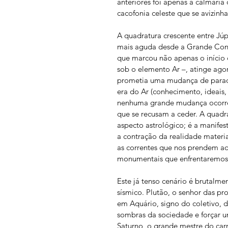
anteriores foi apenas a calmaria
cacofonia celeste que se avizinha
A quadratura crescente entre Júp
mais aguda desde a Grande Con
que marcou não apenas o início 
sob o elemento Ar –, atinge agor
prometia uma mudança de paradig
era do Ar (conhecimento, ideais
nenhuma grande mudança ocorre s
que se recusam a ceder. A quadra
aspecto astrológico; é a manifest
a contração da realidade material
as correntes que nos prendem ao
monumentais que enfrentaremos
Este já tenso cenário é brutalme
sísmico. Plutão, o senhor das pr
em Aquário, signo do coletivo, 
sombras da sociedade e forçar 
Saturno, o grande mestre do carm