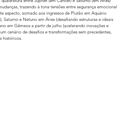
 quadratura entre Júpiter (em Câncer) e Saturno (em Áries) 
 mudanças, trazendo à tona tensões entre segurança emocional 
Este aspecto, somado aos ingressos de Plutão em Aquário 
s), Saturno e Netuno em Áries (desafiando estruturas e ideais 
rano em Gêmeos a partir de julho (acelerando inovações e 
um cenário de desafios e transformações sem precedentes, 
 históricos.