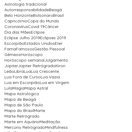
Astrologia tradicional
Autorresponsabilidade
Beagá
Belo Horizonte
Bolsonaro
Brasil
Capricórnio
Copa do Mundo
Coronavírus
Covid 19
Câncer
Dia das Mães
Eclipse
Eclipse Julho 2019
Eclipses 2019
Escorpião
Estados Unidos
Eter
Fama
Famosos
Gestão Pessoal
Gêmeos
Horóscopo
Horóscopo semanal
Julgamento
Júpiter
Júpiter Retrógrado
Kiron
Leão
Libra
Lua
Lua Crescente
Lua Fora de Curso
Lua Vazia
Lua em Escorpião
Lua em Virgem
Lula
Magia
Mapa Astral
Mapa Astrológico
Mapa de Beagá
Mapa de São Paulo
Mapa do Brasil
Marte
Marte Retrógrado
Marte em Aquário
Meditação
Mercúrio Retrógrado
Mindfulness