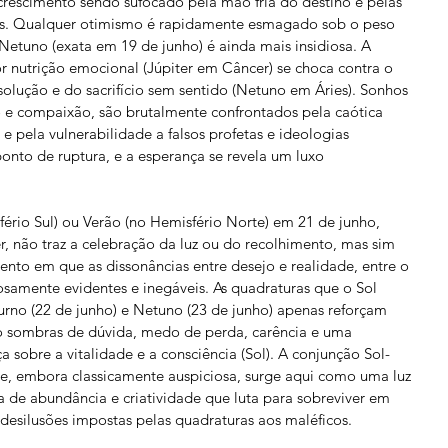
e crescimento sendo sufocado pela mão fria do destino e pelas 
s. Qualquer otimismo é rapidamente esmagado sob o peso 
Netuno (exata em 19 de junho) é ainda mais insidiosa. A 
r nutrição emocional (Júpiter em Câncer) se choca contra o 
solução e do sacrifício sem sentido (Netuno em Áries). Sonhos 
 e compaixão, são brutalmente confrontados pela caótica 
e pela vulnerabilidade a falsos profetas e ideologias 
ponto de ruptura, e a esperança se revela um luxo 
fério Sul) ou Verão (no Hemisfério Norte) em 21 de junho, 
, não traz a celebração da luz ou do recolhimento, mas sim 
o em que as dissonâncias entre desejo e realidade, entre o 
osamente evidentes e inegáveis. As quadraturas que o Sol 
no (22 de junho) e Netuno (23 de junho) apenas reforçam 
o sombras de dúvida, medo de perda, carência e uma 
 sobre a vitalidade e a consciência (Sol). A conjunção Sol-
ue, embora classicamente auspiciosa, surge aqui como uma luz 
de abundância e criatividade que luta para sobreviver em 
desilusões impostas pelas quadraturas aos maléficos.