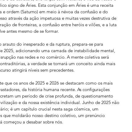
lico signo de Áries. Esta conjunção em Áries é uma receita 
ura e ordem (Saturno) em meio à névoa da confusão e do 
sso através da ação impetuosa e muitas vezes destrutiva de 
ração de fronteiras, a confusão entre heróis e vilões, e a luta 
lve antes mesmo de se formar.
 arauto do inesperado e da ruptura, prepara-se para 
e 2025, adicionando uma camada de instabilidade mental, 
srupção nas redes e no comércio. A mente coletiva será 
traditórias, a verdade se tornará um conceito ainda mais 
scurso atingirá níveis sem precedentes.
nte que os anos de 2025 e 2026 se destacam como os mais 
astadores, da história humana recente. As configurações 
ecretam um período de crise profunda, de questionamento 
vilização e da nossa existência individual. Junho de 2025 não 
rio; é um capítulo crucial nesta saga cósmica, um 
s que moldarão nosso destino coletivo, um prenúncio 
já começou a desabar sobre nós.