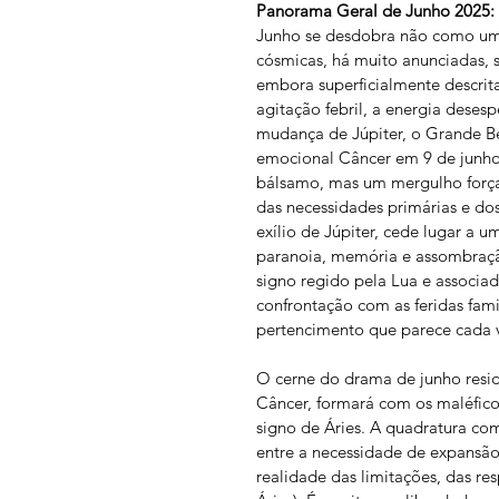
Panorama Geral de Junho 2025: 
Junho se desdobra não como um 
cósmicas, há muito anunciadas, s
embora superficialmente descri
agitação febril, a energia desesp
mudança de Júpiter, o Grande Be
emocional Câncer em 9 de junho
bálsamo, mas um mergulho forçad
das necessidades primárias e do
exílio de Júpiter, cede lugar a u
paranoia, memória e assombração
signo regido pela Lua e associad
confrontação com as feridas fami
pertencimento que parece cada v
O cerne do drama de junho resid
Câncer, formará com os maléfico
signo de Áries. A quadratura com
entre a necessidade de expansão
realidade das limitações, das re