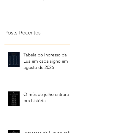
aonde a lua transita
no céu
Posts Recentes
Tabela do ingresso da
Lua em cada signo em
agosto de 2026
O mês de julho entrará
pra história
Ingressos da Lua no mês