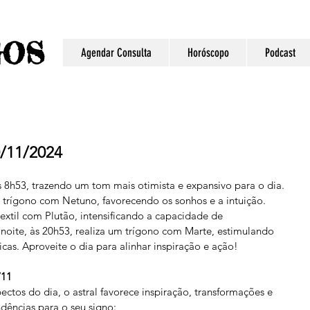
S
GO
Agendar Consulta
Horóscopo
Podcast
0/11/2024
s 8h53, trazendo um tom mais otimista e expansivo para o dia. 
 trígono com Netuno, favorecendo os sonhos e a intuição. 
xtil com Plutão, intensificando a capacidade de 
noite, às 20h53, realiza um trígono com Marte, estimulando 
icas. Aproveite o dia para alinhar inspiração e ação!
/11
ctos do dia, o astral favorece inspiração, transformações e 
ndências para o seu signo: