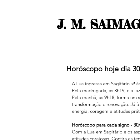
J. M. SAIMA
Horóscopo hoje dia 3
A Lua ingressa em Sagitário ♐️ à
Pela madrugada, às 3h19, ela faz
Pela manhã, às 9h18, forma um se
transformação e renovação. Já à 
energia, coragem e atitudes prát
Horóscopo para cada signo - 30
Com a Lua em Sagitário e os aspe
atitudes corajosas. Confira as te