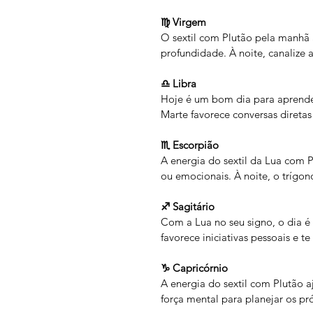
♍ Virgem
O sextil com Plutão pela manhã 
profundidade. À noite, canalize 
♎ Libra
Hoje é um bom dia para aprender
Marte favorece conversas direta
♏ Escorpião
A energia do sextil da Lua com P
ou emocionais. À noite, o trígo
♐ Sagitário
Com a Lua no seu signo, o dia é 
favorece iniciativas pessoais e t
♑ Capricórnio
A energia do sextil com Plutão aj
força mental para planejar os p