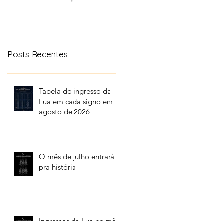
aonde a lua transita
no céu
Posts Recentes
Tabela do ingresso da
Lua em cada signo em
agosto de 2026
O mês de julho entrará
pra história
Ingressos da Lua no mês