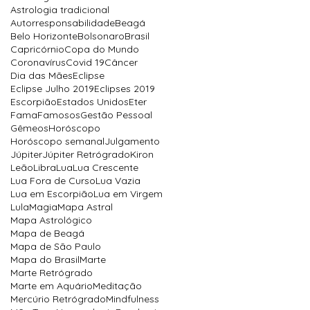
Astrologia tradicional
Autorresponsabilidade
Beagá
Belo Horizonte
Bolsonaro
Brasil
Capricórnio
Copa do Mundo
Coronavírus
Covid 19
Câncer
Dia das Mães
Eclipse
Eclipse Julho 2019
Eclipses 2019
Escorpião
Estados Unidos
Eter
Fama
Famosos
Gestão Pessoal
Gêmeos
Horóscopo
Horóscopo semanal
Julgamento
Júpiter
Júpiter Retrógrado
Kiron
Leão
Libra
Lua
Lua Crescente
Lua Fora de Curso
Lua Vazia
Lua em Escorpião
Lua em Virgem
Lula
Magia
Mapa Astral
Mapa Astrológico
Mapa de Beagá
Mapa de São Paulo
Mapa do Brasil
Marte
Marte Retrógrado
Marte em Aquário
Meditação
Mercúrio Retrógrado
Mindfulness