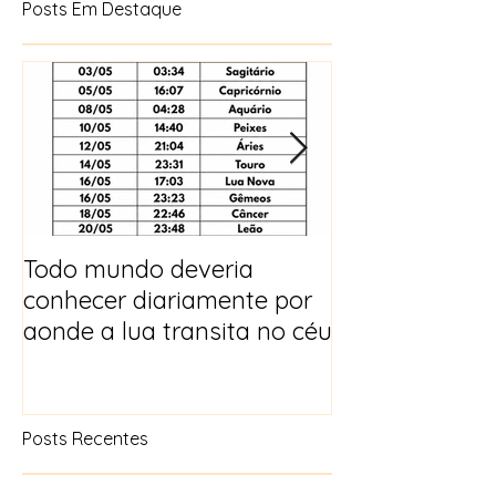
Posts Em Destaque
Todo mundo deveria
Horóscopo e p
conhecer diariamente por
para 2025
aonde a lua transita no céu
Posts Recentes