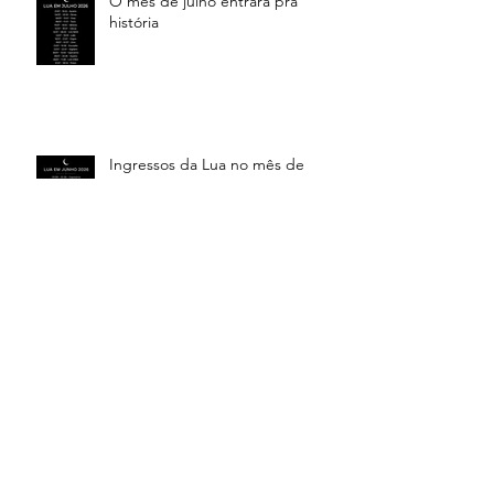
O mês de julho entrará pra
história
Ingressos da Lua no mês de
junho
Em abril de 2026 você será
testado ao limite