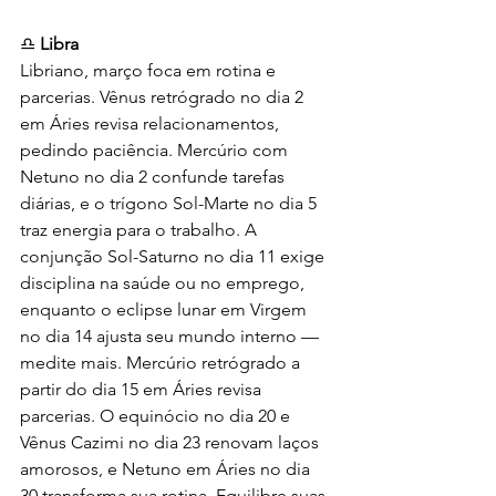
♎ 
Libra
Libriano, março foca em rotina e 
parcerias. Vênus retrógrado no dia 2 
em Áries revisa relacionamentos, 
pedindo paciência. Mercúrio com 
Netuno no dia 2 confunde tarefas 
diárias, e o trígono Sol-Marte no dia 5 
traz energia para o trabalho. A 
conjunção Sol-Saturno no dia 11 exige 
disciplina na saúde ou no emprego, 
enquanto o eclipse lunar em Virgem 
no dia 14 ajusta seu mundo interno — 
medite mais. Mercúrio retrógrado a 
partir do dia 15 em Áries revisa 
parcerias. O equinócio no dia 20 e 
Vênus Cazimi no dia 23 renovam laços 
amorosos, e Netuno em Áries no dia 
30 transforma sua rotina. Equilibre suas 