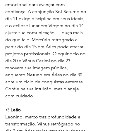
emocional para avançar com 
confiança. A conjunção Sol-Saturno no 
dia 11 exige disciplina em seus ideais, 
e o eclipse lunar em Virgem no dia 14 
ajusta sua comunicação — ouça mais 
do que fale. Mercúrio retrógrado a 
partir do dia 15 em Áries pode atrasar 
projetos profissionais. O equinócio no 
dia 20 e Vênus Cazimi no dia 23 
renovam sua imagem pública, 
enquanto Netuno em Áries no dia 30 
abre um ciclo de conquistas externas. 
Confie na sua intuição, mas planeje 
com cuidado.
♌ 
Leão
Leonino, março traz profundidade e 
transformação. Vênus retrógrado no 
dia 2 em Áries revisa crenças e viagens, 