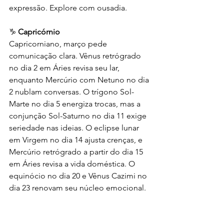
expressão. Explore com ousadia.
♑ 
Capricórnio
Capricorniano, março pede 
comunicação clara. Vênus retrógrado 
no dia 2 em Áries revisa seu lar, 
enquanto Mercúrio com Netuno no dia 
2 nublam conversas. O trígono Sol-
Marte no dia 5 energiza trocas, mas a 
conjunção Sol-Saturno no dia 11 exige 
seriedade nas ideias. O eclipse lunar 
em Virgem no dia 14 ajusta crenças, e 
Mercúrio retrógrado a partir do dia 15 
em Áries revisa a vida doméstica. O 
equinócio no dia 20 e Vênus Cazimi no 
dia 23 renovam seu núcleo emocional. 
Netuno em Áries no dia 30 transforma 
sua base. Seja firme, mas flexível.