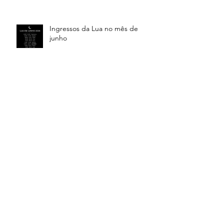
Ingressos da Lua no mês de
junho
Em abril de 2026 você será
testado ao limite
Resumo do mês de fevereiro e o
horóscopo para os 12 signos do
Zodíaco