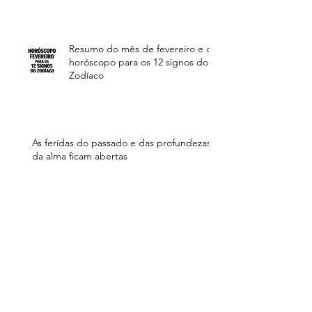
Resumo do mês de fevereiro e o
horóscopo para os 12 signos do
Zodíaco
As feridas do passado e das profundezas
da alma ficam abertas
Muita atenção até o dia 24 de
janeiro - horóscopo para os 12
signos do zodíaco