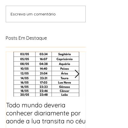
Escreva um comentário
Posts Em Destaque
Todo mundo deveria
Horóscopo e p
conhecer diariamente por
para 2025
aonde a lua transita no céu