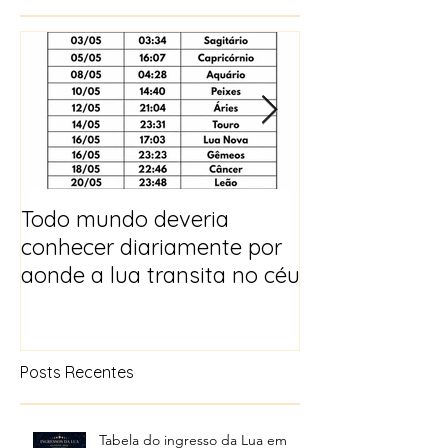
Todo mundo deveria
Horóscopo e p
conhecer diariamente por
para 2025
aonde a lua transita no céu
Posts Recentes
Tabela do ingresso da Lua em