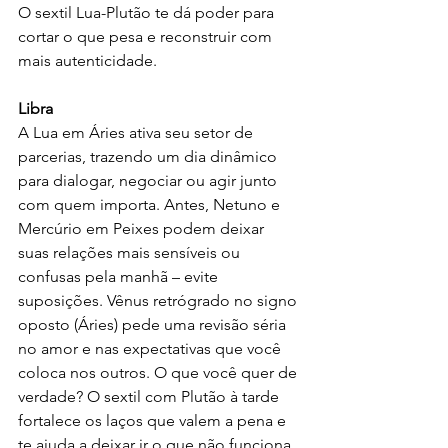
O sextil Lua-Plutão te dá poder para 
cortar o que pesa e reconstruir com 
mais autenticidade.
Libra
A Lua em Áries ativa seu setor de 
parcerias, trazendo um dia dinâmico 
para dialogar, negociar ou agir junto 
com quem importa. Antes, Netuno e 
Mercúrio em Peixes podem deixar 
suas relações mais sensíveis ou 
confusas pela manhã – evite 
suposições. Vênus retrógrado no signo 
oposto (Áries) pede uma revisão séria 
no amor e nas expectativas que você 
coloca nos outros. O que você quer de 
verdade? O sextil com Plutão à tarde 
fortalece os laços que valem a pena e 
te ajuda a deixar ir o que não funciona 