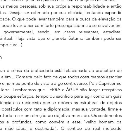
eus meios pessoais, sob sua própria responsabilidade e então 
as. Deseja ser estimado por sua eficácia, tentando expandir 
vidade. O que pode levar também para a busca da elevação da 
 pode levar o Ser com forte presença caprina a se envolver em 
governamental, sendo, em casos relevantes, estadista, 
spiritual. Haja vista que o planeta Saturno também pode ser 
mpo cura...)
A 
a o senso de praticidade está relacionado ao arquétipo de 
s além... Começa pelo fato de que todos costumamos associar 
 e no meu ponto de visto é algo controverso. Pois Capricórnio 
 Terra. Lembremos que TERRA e ÁGUA são forças receptivas 
poupa esforços, tempo ou sacrifício para agir como um guia 
istência e o raciocínio que se opõem às estruturas de objetos 
ra obstáculos com tato e diplomacia, mas sua vontade, firme e 
r todo o ser em direção ao objetivo marcado. Os sentimentos 
tosos e profundos, como convém a esse "velho homem da 
e mãe sábia e obstinada". O sentido do real merecido 