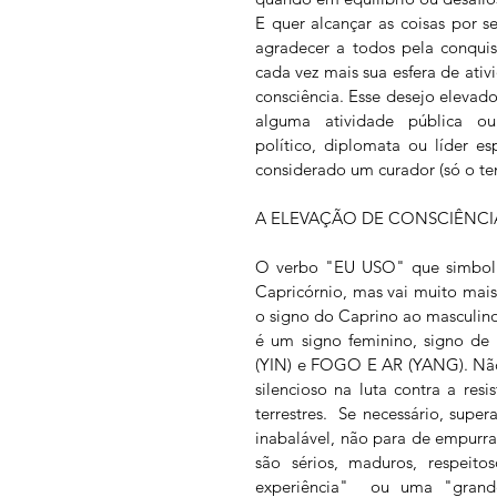
E quer alcançar as coisas por s
agradecer a todos pela conquist
cada vez mais sua esfera de ati
consciência. Esse desejo elevado
alguma atividade pública ou 
político, diplomata ou líder e
considerado um curador (só o te
A ELEVAÇÃO DE CONSCIÊNCI
O verbo "EU USO" que simboliz
Capricórnio, mas vai muito mai
o signo do Caprino ao masculino
é um signo feminino, signo de
(YIN) e FOGO E AR (YANG). Não 
silencioso na luta contra a res
terrestres.  Se necessário, supe
inabalável, não para de empurra
são sérios, maduros, respei
experiência"  ou uma "grand