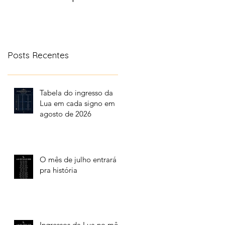
aonde a lua transita
no céu
Posts Recentes
Tabela do ingresso da
Lua em cada signo em
agosto de 2026
O mês de julho entrará
pra história
Ingressos da Lua no mês