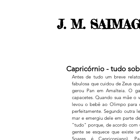
J. M. SAIMA
Capricórnio - tudo sob
Antes de tudo um breve relato
fabulosa que cuidou de Zeus qua
gerou Pan em Amalteia. O gar
capacetes. Quando sua mãe o viu
levou o bebê ao Olimpo para d
perfeitamente. Segundo outra le
mar e emergiu dele em parte de 
"tudo" porque, de acordo com u
gente se esquece que existe u
Soares é Capriconiano). P