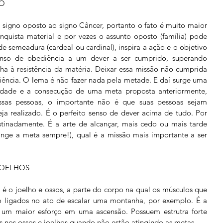
CO
signo oposto ao signo Câncer, portanto o fato é muito maior 
onquista material e por vezes o assunto oposto (família) pode 
e semeadura (cardeal ou cardinal), inspira a ação e o objetivo 
enso de obediência a um dever a ser cumprido, superando 
a à resistência da matéria. Deixar essa missão não cumprida 
ência. O lema é não fazer nada pela metade. E daí surge uma 
nacidade e a consecução de uma meta proposta anteriormente, 
ssas pessoas, o importante não é que suas pessoas sejam 
ja realizado. É o perfeito senso de dever acima de tudo. Por 
stinadamente. É a arte de alcançar, mais cedo ou mais tarde 
inge a meta sempre!), qual é a missão mais importante a ser 
JOELHOS
é o joelho e ossos, a parte do corpo na qual os músculos que 
 ligados no ato de escalar uma montanha, por exemplo. É a 
um maior esforço em uma ascensão. Possuem estrutra forte 
s nos ossos e joelhos quando não estão atingindo as metas. 