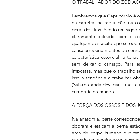
O TRABALHADOR DO ZODÍA
Lembremos que Capricórnio é o 
na carreira, na reputação, na c
gerar desafios. Sendo um signo d
claramente definido, com o s
qualquer obstáculo que se oponh
causa arrependimentos de consci
característica essencial: a te
sem deixar o cansaço. Para e
impostas, mas que o trabalho se
isso a tendência a trabalhar ob
(Saturno anda devagar... mas at
cumprida no mundo.
A FORÇA DOS OSSOS E DOS 
Na anatomia, parte corresponde 
dobram e esticam a perna estão
área do corpo humano que faz 
quando em equilíbrio ou desafio