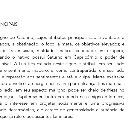
NCIPAIS 
do Caprino, cujos atributos principais são a vontade, a 
dos, a obstinação, o foco, a meta, os objetivos elevados; e 
e trazer usura, maldade, malícia, seriedade em exagero, 
uando o nativo possui Saturno em Capricórnio o poder de 
 nível. A Lua fica exilada neste signo e atribui, em seu lado 
lar e sentimento maduro; e, como contrapartida, em seu lado 
z e repressão aos sentimentos e até a culpa. Marte exalta-se 
ido benéfico, a energia necessária para alcançar fins materiais 
ro lado, em seu aspecto maligno, pode ser cheio de frieza no 
mbição. Júpiter se encontra em queda nesse signo e fornece, 
 o interesse em projetar socialmente e uma progressiva 
ado desarmônico, ele carece de generosidade e ausência de 
ue se refere aos assuntos familiares. 