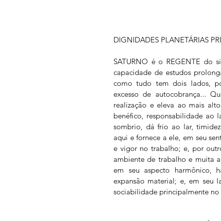
DIGNIDADES PLANETÁRIAS PRI
SATURNO é o REGENTE do signo 
capacidade de estudos prolonga
como tudo tem dois lados, pod
excesso de autocobrança... Q
realização e eleva ao mais alto
benéfico, responsabilidade ao 
sombrio, dá frio ao lar, timide
aqui e fornece a ele, em seu sent
e vigor no trabalho; e, por out
ambiente de trabalho e muita a
em seu aspecto harmônico, há
expansão material; e, em seu l
sociabilidade principalmente no q