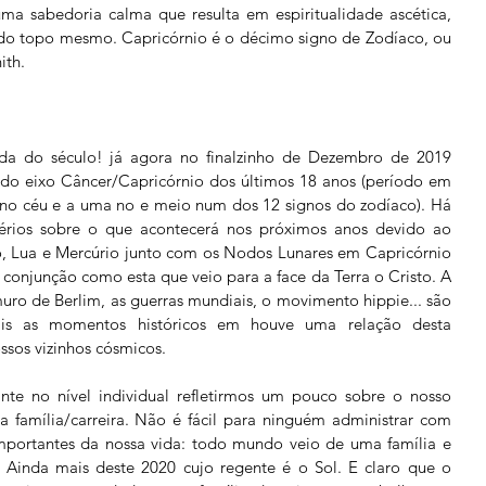
uma sabedoria calma que resulta em espiritualidade ascética, 
o do topo mesmo. Capricórnio é o décimo signo de Zodíaco, ou 
th. 
da do século! já agora no finalzinho de Dezembro de 2019 
 do eixo Câncer/Capricórnio dos últimos 18 anos (período em 
 no céu e a uma no e meio num dos 12 signos do zodíaco). Há 
érios sobre o que acontecerá nos próximos anos devido ao 
ão, Lua e Mercúrio junto com os Nodos Lunares em Capricórnio 
onjunção como esta que veio para a face da Terra o Cristo. A 
ro de Berlim, as guerras mundiais, o movimento hippie... são 
ais as momentos históricos em houve uma relação desta 
ssos vizinhos cósmicos. 
te no nível individual refletirmos um pouco sobre o nosso 
 família/carreira. Não é fácil para ninguém administrar com 
importantes da nossa vida: todo mundo veio de uma família e 
 Ainda mais deste 2020 cujo regente é o Sol. E claro que o 