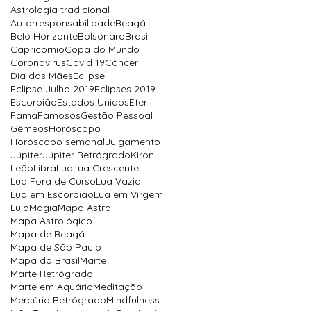
Astrologia tradicional
Autorresponsabilidade
Beagá
Belo Horizonte
Bolsonaro
Brasil
Capricórnio
Copa do Mundo
Coronavírus
Covid 19
Câncer
Dia das Mães
Eclipse
Eclipse Julho 2019
Eclipses 2019
Escorpião
Estados Unidos
Eter
Fama
Famosos
Gestão Pessoal
Gêmeos
Horóscopo
Horóscopo semanal
Julgamento
Júpiter
Júpiter Retrógrado
Kiron
Leão
Libra
Lua
Lua Crescente
Lua Fora de Curso
Lua Vazia
Lua em Escorpião
Lua em Virgem
Lula
Magia
Mapa Astral
Mapa Astrológico
Mapa de Beagá
Mapa de São Paulo
Mapa do Brasil
Marte
Marte Retrógrado
Marte em Aquário
Meditação
Mercúrio Retrógrado
Mindfulness