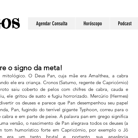
S
GO
Agendar Consulta
Horóscopo
Podcast
re o signo da meta!
 mitológico. O Deus Pan, cuja mãe era Amalthea, a cabra 
ndo ele era criança. Cronos (Saturno, regente de Capricórnio) 
oto saiu coberto de pelos com chifres de cabra, cauda e 
, ele gritou de susto e fugiu horrorizado. Mercúrio (Hermes) 
ivertir os deuses e parece que Pan desempenhou seu papel 
nda, Pan, fugindo do terrível gigante Typhoon, correu para o 
cabra e em parte de peixe. A palavra pan em grego significa 
ma versão, o nascimento de Pan alegrava todos os deuses (a 
m tom humorístico forte em Capricórnio, por exemplo o Jô 
an era um tanto brutal e, portanto, sua aparência 