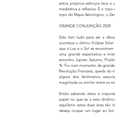
pelos próprios esforços leva a 
meditativa e reflexiva. É o top
topo do Mapa Astrológico, o Zeni
GRANDE CONJUNÇÃO 2020
Esta tem tudo para ser a déca
acontece o último Eclipse Solar
que a Lua e o Sol se encontram
uma grande expectativa e mist
encontro Júpiter, Saturno, Plut
♑️. Foi num momento de grande c
Revolução Francesa, queda do mu
alguns dos fenômenos associ
magnitude ou similar entre os no
Então sabendo disso é importan
papel no que se a esta dinâmica
equilíbrio estas duas área tão 
deseja ocupar um lugar ao Sol.