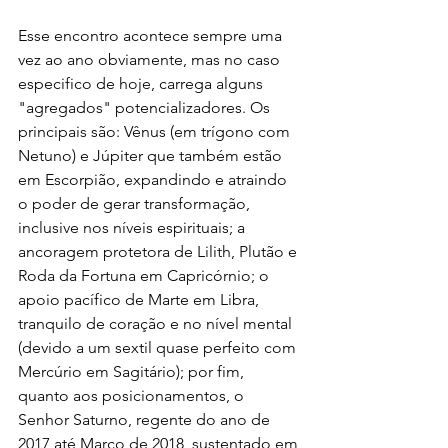
Esse encontro acontece sempre uma 
vez ao ano obviamente, mas no caso 
especifico de hoje, carrega alguns 
"agregados" potencializadores. Os 
principais são: Vênus (em trígono com 
Netuno) e Júpiter que também estão 
em Escorpião, expandindo e atraindo 
o poder de gerar transformação, 
inclusive nos níveis espirituais; a 
ancoragem protetora de Lilith, Plutão e 
Roda da Fortuna em Capricórnio; o 
apoio pacífico de Marte em Libra, 
tranquilo de coração e no nível mental 
(devido a um sextil quase perfeito com 
Mercúrio em Sagitário); por fim, 
quanto aos posicionamentos, o 
Senhor Saturno, regente do ano de 
2017 até Março de 2018, sustentado em 