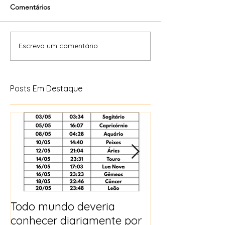
Comentários
Escreva um comentário
Posts Em Destaque
Todo mundo deveria
Horóscopo e p
conhecer diariamente por
para 2025