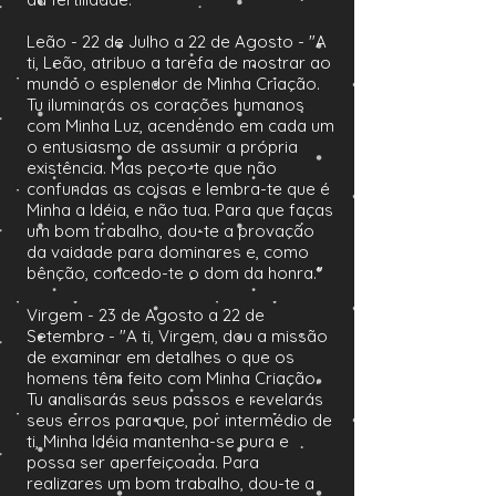
Leão - 22 de Julho a 22 de Agosto - "A
ti, Leão, atribuo a tarefa de mostrar ao
mundo o esplendor de Minha Criação.
Tu iluminarás os corações humanos
com Minha Luz, acendendo em cada um
o entusiasmo de assumir a própria
existência. Mas peço-te que não
confundas as coisas e lembra-te que é
Minha a Idéia, e não tua. Para que faças
um bom trabalho, dou-te a provação
da vaidade para dominares e, como
bênção, concedo-te o dom da honra."
Virgem - 23 de Agosto a 22 de
Setembro - "A ti, Virgem, dou a missão
de examinar em detalhes o que os
homens têm feito com Minha Criação.
Tu analisarás seus passos e revelarás
seus erros para que, por intermédio de
ti, Minha Idéia mantenha-se pura e
possa ser aperfeiçoada. Para
realizares um bom trabalho, dou-te a