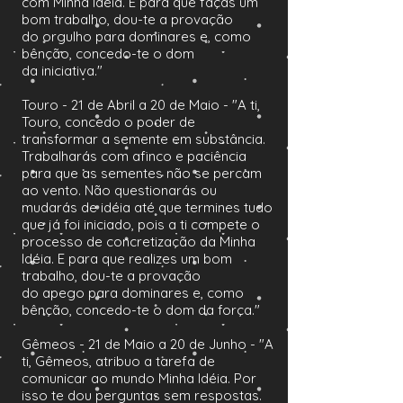
com Minha Idéia. E para que faças um
bom trabalho, dou-te a provação
do orgulho para dominares e, como
bênção, concedo-te o dom
da iniciativa."
Touro - 21 de Abril a 20 de Maio - "A ti,
Touro, concedo o poder de
transformar a semente em substância.
Trabalharás com afinco e paciência
para que as sementes não se percam
ao vento. Não questionarás ou
mudarás de idéia até que termines tudo
que já foi iniciado, pois a ti compete o
processo de concretização da Minha
Idéia. E para que realizes um bom
trabalho, dou-te a provação
do apego para dominares e, como
bênção, concedo-te o dom da força."
Gêmeos - 21 de Maio a 20 de Junho - "A
ti, Gêmeos, atribuo a tarefa de
comunicar ao mundo Minha Idéia. Por
isso te dou perguntas sem respostas.