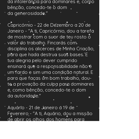
da intolerância para dominares e, como
bênção, concedo-te o dom
da generosidade."
Capricórnio - 22 de Dezembro a 20 de
Janeiro - "A ti, Capricórnio, dou a tarefa
de mostrar com o suor de teu rosto o
valor do trabalho. Fincarás com
disciplina os alicerces de Minha Criação,
para que nada destrua suas bases. E
tua alegria pelo dever cumprido
ensinará que a responsabilidade não é
um fardo e sim uma condição natural. E
para que faças um bom trabalho, dou-
te a provação da culpa para dominares
e, como bênção, concedo-te o dom
da autoridade."
Aquário - 21 de Janeiro a 19 de
Fevereiro - "A ti, Aquário, dou a missão
de abrir os olhos dos homens para
novas possibilidades. Por isso terás o
conceito do futuro e do amor fraternal.
Sentirás a solidão dos que vivem à