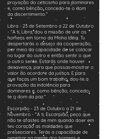
provação do ceticismo para dominares
e, como bênção, concedo-te o dom
da discernimento."
Libra - 23 de Setembro a 22 de Outubro
- "A ti, Libra, dou a missão de unir os
homens em torno da Minha Idéia. Tu
despertarás o desejo da cooperação,
por meio da capacidade de se colocar
no lugar do outro e então sentir o que
o outro sente. Estarás onde houver
desavença, para que possas mostrar o
valor do acordo e da justiça. E para
que faças um bom trabalho, dou-te a
provação da indolência para
dominares e, como bênção, concedo-
te o dom da paz."
Escorpião - 23 de Outubro a 21 de
Novembro - "A ti, Escorpião, peço que
não te afastes de mim quando doer em
teu coração as maldades que
presenciares. Terás a capacidade de
penetrar na mente dos homens e,