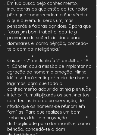
Em tua busca pelo conhecimento,
inquietarás os que estão ao teu redor,
para que compreendam o que vêem e
o que ouvem. Tu serás um, mas
pensarás e falarás por dois. E para que
faças um bom trabalho, dou-te a
provação da superficialidade para
dominares e, como bênção, concedo-
te o dom da inteligência.”
Câncer - 21 de Junho a 21 de Julho - "A
ti, Câncer, dou a missão de implantar no
coração do homem a emoção. Minha
Idéia se fará sentir por meio de risos e
lágrimas, para que todo o
conhecimento adquirido atinja plenitude
interior. Tu multiplicarás os sentimentos
com teu instinto de preservação, de
modo que os homens se reunam em
famílias. Para que realizes um bom
trabalho, dou-te a provação
da fragilidade para dominares e, como
bênção, concedo-te o dom
da fertilidade."