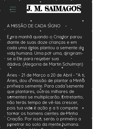
S
J. M. SAIMAGO
A MISSÃO DE CADA SIGNO
E era manhã quando o Criador parou
diante de suas doze crianças e em
cada uma delas plantou a semente da
vida humana. Uma por uma, dirigiram-
se a Ele para receber sua
dádiva. (Alegoria de Martin Schulman)
Áries - 21 de Março a 20 de Abril - "A ti,
Áries, dou a missão de plantar a Minha
primeira semente. Para cada semente
que plantares, outras milhares de
sementes se multiplicarão. Entretanto,
não terás tempo de vê-las crescer,
pois tua vida é ação e a ti compete
tornar os homens cientes de Minha
Criação. Por isso, serás o primeiro a
penetrar no solo da mente humana