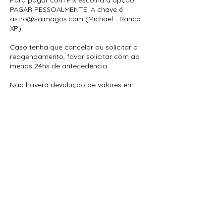
Para pagar com Pix escolha a opção
PAGAR PESSOALMENTE. A chave é
astro@saimagos.com (Michael - Banco
XP).
Caso tenha que cancelar ou solicitar o
reagendamento, favor solicitar com ao
menos 24hs de antecedência.
Não haverá devolução de valores em
caso de não comparecimento para a
sessão.
Informações de contato
+5511966906266
astro@saimagos.com
Saimagos - Astrologia, Tarot, Mindfulness
e Terapia Holística, Rua Pio XI - Alto de
Pinheiros, São Paulo - SP, Brasil