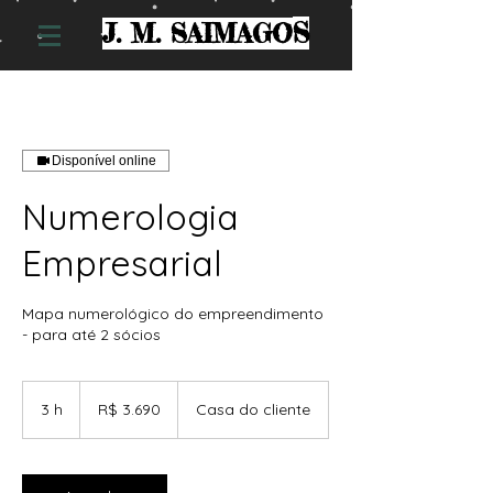
S
J. M. SAIMAGO
Disponível online
Numerologia
Empresarial
Mapa numerológico do empreendimento
- para até 2 sócios
3.690
Reais
3 h
3
R$ 3.690
Casa do cliente
brasileiros
h