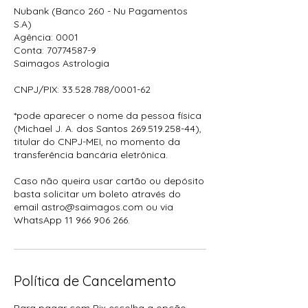
Nubank (Banco 260 - Nu Pagamentos
S.A)
Agência: 0001
Conta: 70774587-9
Saimagos Astrologia
CNPJ/PIX: 33.528.788/0001-62
*pode aparecer o nome da pessoa física
(Michael J. A. dos Santos 269.519.258-44),
titular do CNPJ-MEI, no momento da
transferência bancária eletrônica.
Caso não queira usar cartão ou depósito
basta solicitar um boleto através do
email astro@saimagos.com ou via
WhatsApp 11 966 906 266.
Política de Cancelamento