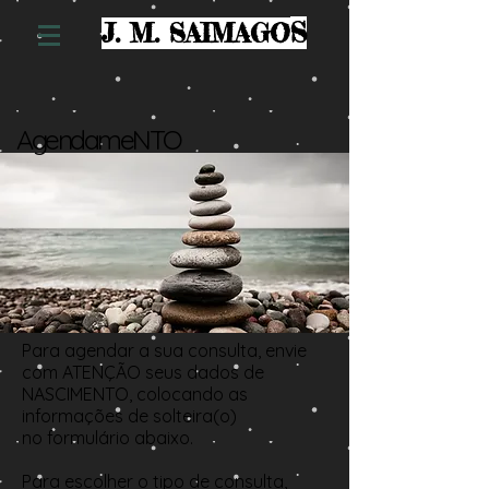
S
J. M. SAIMAGO
AgendameNTO
Para agendar a sua consulta, envie
com ATENÇÃO seus dados de
NASCIMENTO, colocando as
informações de solteira(o)
no formulário abaixo.
Para escolher o tipo de consulta,