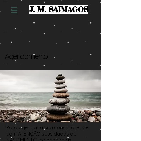
S
J. M. SAIMAGO
Agendamento
Para agendar a sua consulta, envie
com ATENÇÃO seus dados de
NASCIMENTO, colocando as