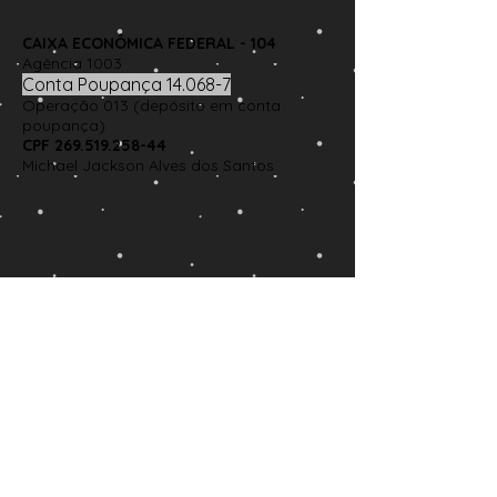
CAIXA ECONÔMICA FEDERAL - 104
Agência 1003
Conta Poupança 14.068-7
Operação 013 (depósito em conta
poupança)
CPF
269.519.258-44
Michael Jackson Alves dos Santos
Grupo no Telegram