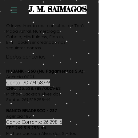
S
J. M. SAIMAGO
O investimento nas consultas de Tarô,
Mapa Astral, Numerologia,
Cabala, Mindfulness, Florais,
EFT... pode ser creditado nas
seguintes contas
Dados bancários
NUBANK - 260 (Nu Pagamentos S.A)
Agência 0001
Conta
70.774.587-9
CNPJ:
33.528.788
/0001-62
Michael Jackson Alves dos
Santos
269.519.258-44
BANCO BRADESCO - 237
Agência 1851
Conta Corrente 26.298-6
CPF
269.519.258-44
Michael Jackson Alves dos Santos