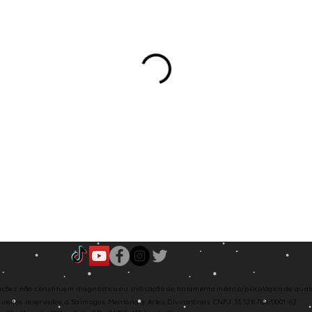
cações
não constituem diagnóstico ou
indicação de
tratamento médico/
psicológico
de qual
direitos
reservados a Saimagos Mentoria e Artes Divinatórias
CNPJ 33.528.788/0001-62