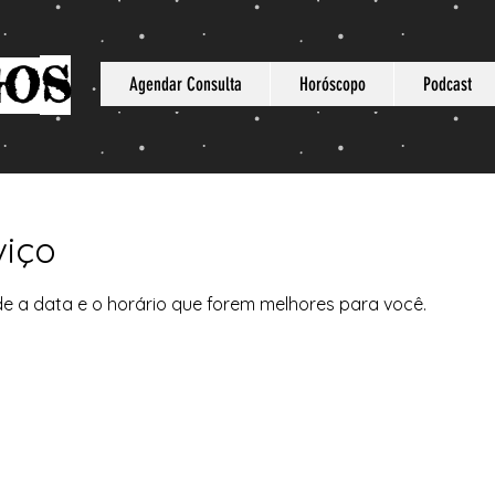
S
GO
Agendar Consulta
Horóscopo
Podcast
viço
de a data e o horário que forem melhores para você.