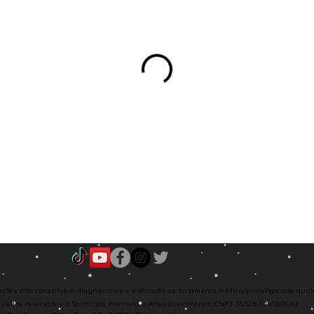
cações
não constituem diagnóstico ou
indicação de
tratamento médico/
psicológico
de qual
direitos
reservados a Saimagos Mentoria e Artes Divinatórias
CNPJ 33.528.788/0001-62