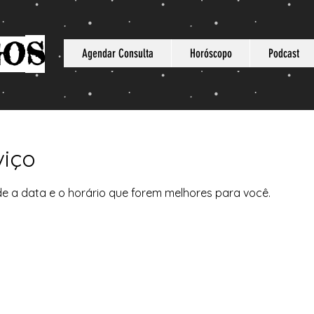
S
GO
Agendar Consulta
Horóscopo
Podcast
viço
de a data e o horário que forem melhores para você.