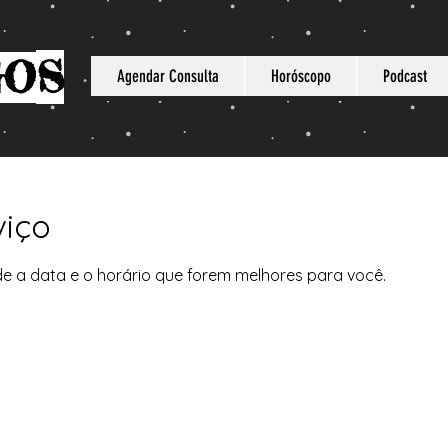
S
GO
Agendar Consulta
Horóscopo
Podcast
viço
de a data e o horário que forem melhores para você.