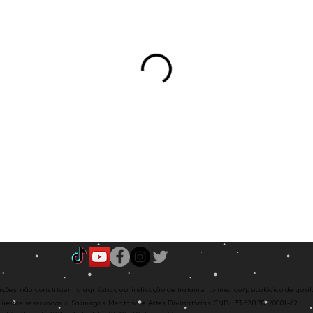
cações
não constituem diagnóstico ou
indicação de
tratamento médico/
psicológico
de qual
direitos
reservados a Saimagos Mentoria e Artes Divinatórias
CNPJ 33.528.788/0001-62