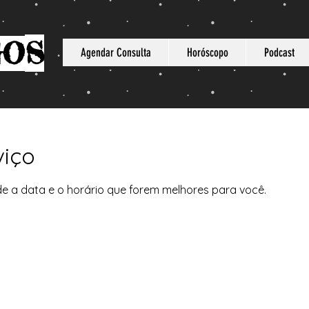
S
GO
Agendar Consulta
Horóscopo
Podcast
viço
de a data e o horário que forem melhores para você.