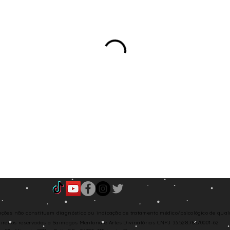
cações
não constituem diagnóstico ou
indicação de
tratamento médico/
psicológico
de qual
direitos
reservados a Saimagos Mentoria e Artes Divinatórias
CNPJ 33.528.788/0001-62