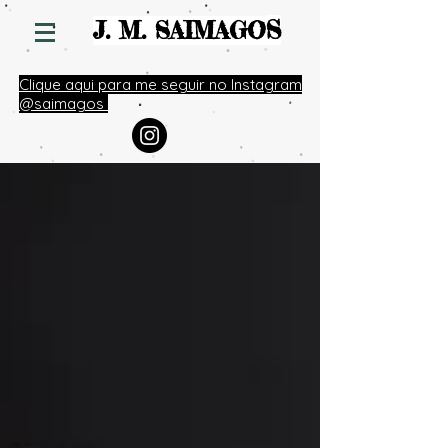
S
J. M. SAIMAGO
Clique aqui para me seguir no Instagram
@saimagos