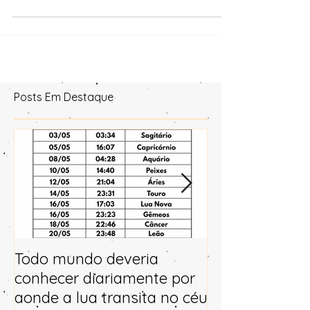
principalmente as fluências e desafios a frente.
Posts Em Destaque
Todo mundo deveria
Horóscopo e p
conhecer diariamente por
para 2025